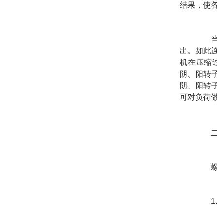
结果，使
出。如此
机在压缩
阴、阳转
阴、阳转
可对负荷
1