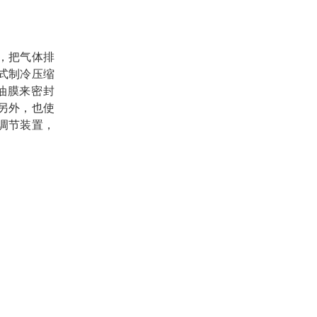
，把气体排
式制冷压缩
油膜来密封
另外，也使
调节装置，