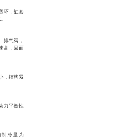
塞环，缸套
化。
、排气阀，
转速高，因而
小，结构紧
动力平衡性
的制冷量为