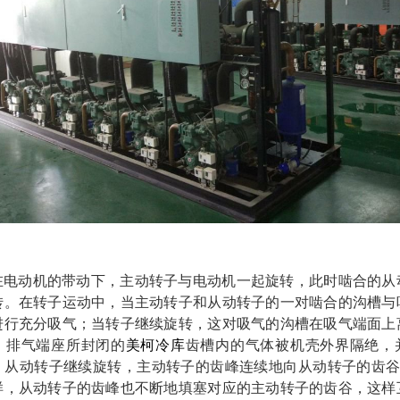
在电动机的带动下，主动转子与电动机一起旋转，此时啮合的从
转。在转子运动中，当主动转子和从动转子的一对啮合的沟槽与
进行充分吸气；当转子继续旋转，这对吸气的沟槽在吸气端面上
、排气端座所封闭的
美柯冷库
齿槽内的气体被机壳外界隔绝，
、从动转子继续旋转，主动转子的齿峰连续地向从动转子的齿谷(
样，从动转子的齿峰也不断地填塞对应的主动转子的齿谷，这样