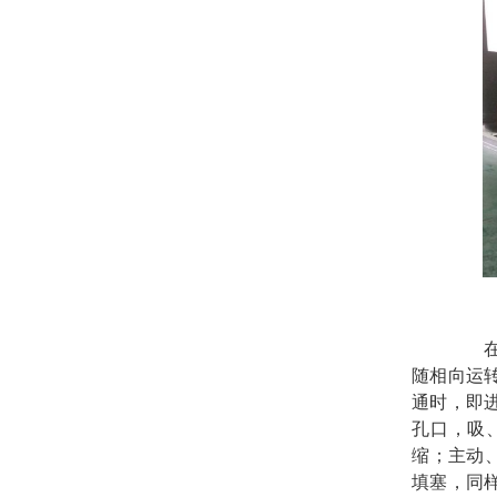
随相向运
通时，即
孔口，吸
缩；主动
填塞，同