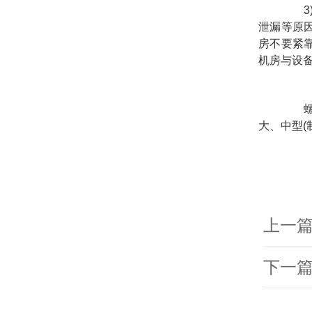
泄漏等原
房不要紧
机房与设
大、中型(
上一
下一