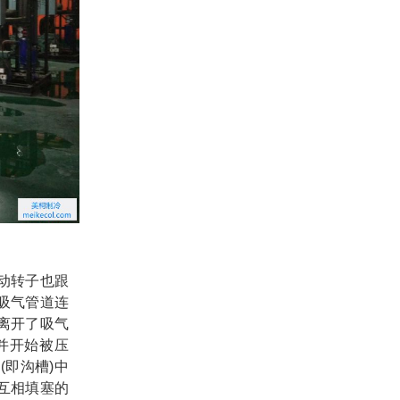
动转子也跟
吸气管道连
离开了吸气
并开始被压
即沟槽)中
互相填塞的