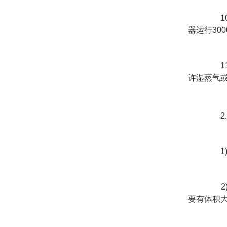
器运行300
许湿蒸气
2
要有体积