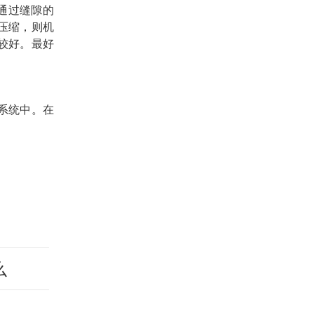
通过缝隙的
压缩，则机
较好。最好
)系统中。在
么