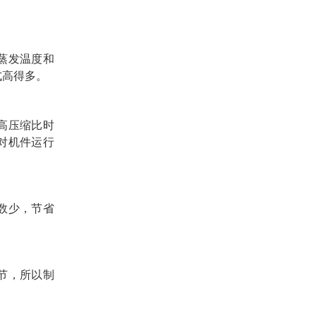
蒸发温度和
式高得多。
高压缩比时
这对机件运行
数少，节省
节，所以制